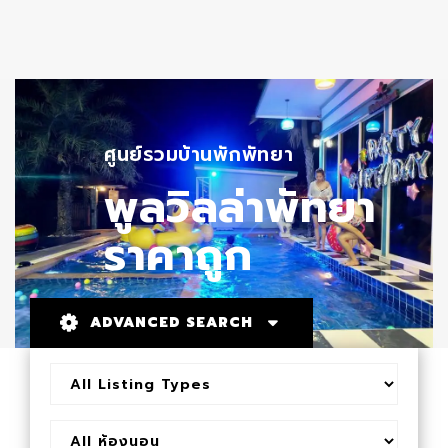
ศูนย์รวมบ้านพักพัทยา
พูลวิลล่าพัทยา
ราคาถูก
ADVANCED SEARCH