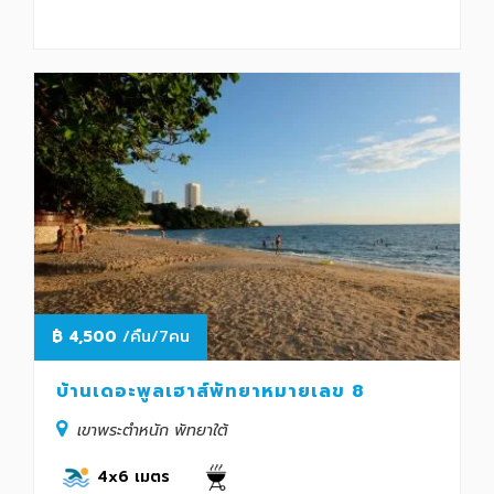
฿
4,500
/คืน/7คน
บ้านเดอะพูลเฮาส์พัทยาหมายเลข 8
เขาพระตำหนัก พัทยาใต้
4x6 เมตร