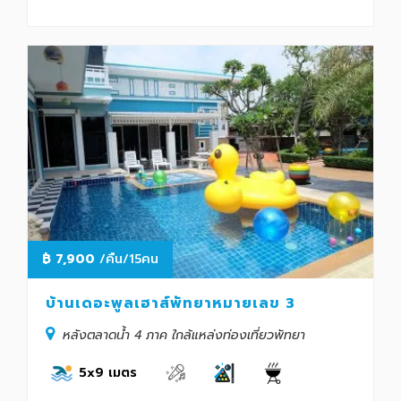
฿
7,900
/คืน/15คน
บ้านเดอะพูลเฮาส์พัทยาหมายเลข 3
หลังตลาดน้ำ 4 ภาค ใกล้แหล่งท่องเที่ยวพัทยา
5x9 เมตร