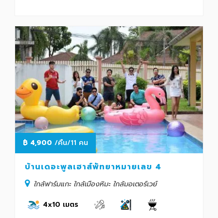
฿
4,900
/คืน/11 คน
บ้านเดอะพูลเฮาส์พัทยาหมายเลข 4
ใกล้ฟาร์มแกะ ใกล้เมืองหิมะ ใกล้มอเตอร์เวย์
4x10 เมตร