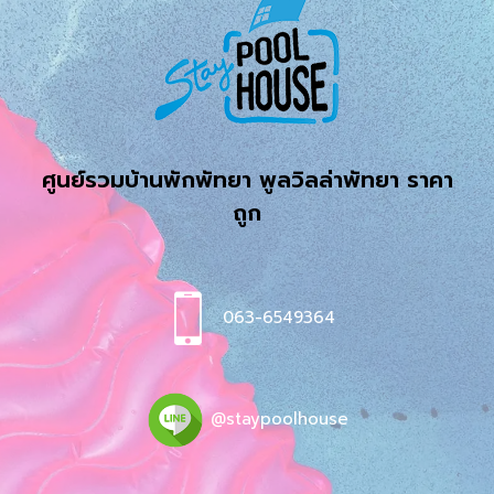
ศูนย์รวมบ้านพักพัทยา พูลวิลล่าพัทยา ราคา
ถูก
063-6549364
@staypoolhouse