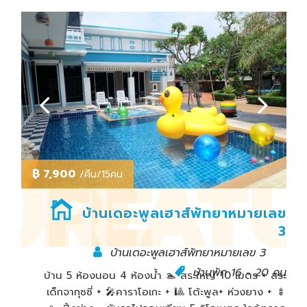
URE
FEAT
฿
฿
7,900
/คืน/15คน
เลข
บ้านเดอะพูลเฮาส์พัทยาหมายเลข
2
3
บ้านเดอะพูลเฮาส์พัทยาหมายเลข 3
0 คน
บ้านพัก 16 - 20 คน
 + 🎤
บ้าน 5 ห้องนอน 4 ห้องน้ำ 🏊 สระใหญ่ 10 เมตร + สระ
่าง -
เด็กจากุซซี่ + 🎤คาราโอเกะ + 🎱 โต้ะพูล+ ห่วงยาง + 🍢