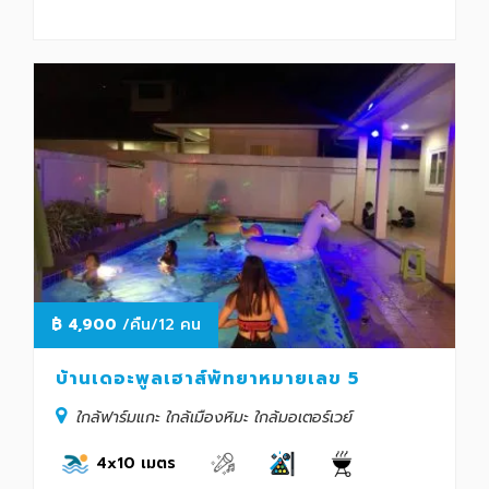
฿
4,900
/คืน/12 คน
บ้านเดอะพูลเฮาส์พัทยาหมายเลข 5
ใกล้ฟาร์มแกะ ใกล้เมืองหิมะ ใกล้มอเตอร์เวย์
4x10 เมตร