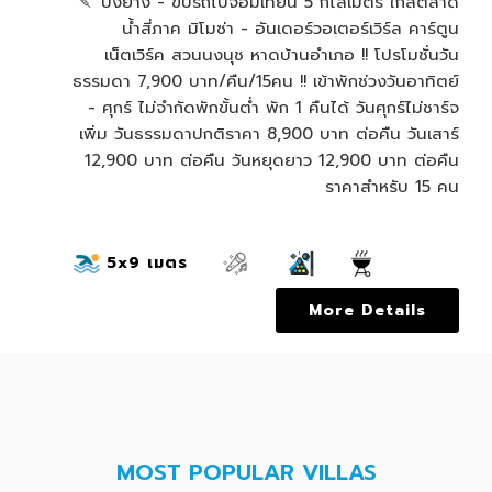
พียง
🍡 ปิ้งย่าง - ขับรถไปจอมเทียน 5 กิโลเมตร ใกล้ตลาด
เกลือ
น้ำสี่ภาค มิโมซ่า - อันเดอร์วอเตอร์เวิร์ล คาร์ตูน
 บาท/
เน็ตเวิร์ค สวนนงนุช หาดบ้านอำเภอ !! โปรโมชั่นวัน
้าพัก
ธรรมดา 7,900 บาท/คืน/15คน !! เข้าพักช่วงวันอาทิตย์
ก็พัก
- ศุกร์ ไม่จำกัดพักขั้นต่ำ พัก 1 คืนได้ วันศุกร์ไม่ชาร์จ
เสาร์
เพิ่ม วันธรรมดาปกติราคา 8,900 บาท ต่อคืน วันเสาร์
่อคืน
12,900 บาท ต่อคืน วันหยุดยาว 12,900 บาท ต่อคืน
7 คน
ราคาสำหรับ 15 คน
5x9 เมตร
More Details
MOST POPULAR VILLAS